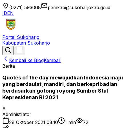
location_on
email
(0271) 593068
pemkab@sukoharjokab.go.id
ID
EN
Portal Sukoharjo
Kabupaten Sukoharjo
Kembali ke Blog
Kembali
Berita
Quotes of the day mewujudkan Indonesia maju
yang berdaulat, mandiri, dan berkepribadian
berdasarkan gotong royong Sumber Staf
Kepresidenan RI 2021
A
Administrator
28 Oktober 2021 08.10
1
min
72