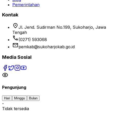
Pemerintahan
Kontak
location_on
Jl. Jend. Sudirman No.199, Sukoharjo, Jawa
Tengah
phone
(0271) 593068
email
pemkab@sukoharjokab.go.id
Media Sosial
Pengunjung
Hari
Minggu
Bulan
-
Tidak tersedia