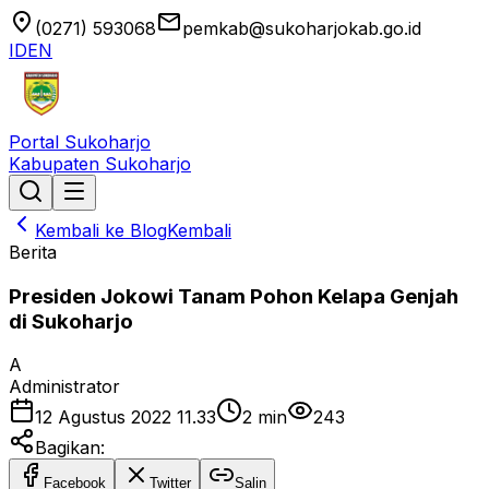
location_on
email
(0271) 593068
pemkab@sukoharjokab.go.id
ID
EN
Portal Sukoharjo
Kabupaten Sukoharjo
Kembali ke Blog
Kembali
Berita
Presiden Jokowi Tanam Pohon Kelapa Genjah
di Sukoharjo
A
Administrator
12 Agustus 2022 11.33
2
min
243
Bagikan:
Facebook
Twitter
Salin