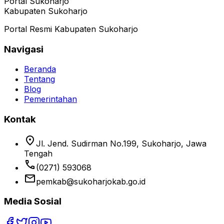
Portal Sukoharjo
Kabupaten Sukoharjo
Portal Resmi Kabupaten Sukoharjo
Navigasi
Beranda
Tentang
Blog
Pemerintahan
Kontak
location_on
Jl. Jend. Sudirman No.199, Sukoharjo, Jawa
Tengah
phone
(0271) 593068
email
pemkab@sukoharjokab.go.id
Media Sosial