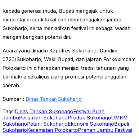
Kepada generasi muda, Bupati mengajak untuk
mencintai produk lokal dan membanggakan jambu
Sukoharjo, serta menjadikan festival ini sebagai wadah
mengembangkan potensi diri.
Acara yang dihadiri Kapolres Sukoharjo, Dandim
0726/Sukoharjo, Wakil Bupati, dan jajaran Forkopimcam
Polokarto ini diharapkan menjadi tradisi tahunan yang
bermakna sekaligus ajang promosi potensi unggulan
daerah.
Sumber :
Dinas Tankan Sukoharjo
Tags:
Dinas Tankan Sukoharjo
Festival Buah
Jambu
Pertanian Sukoharjo
Produk Sukoharjo
UMKM
Sukoharjo
Petani Sukoharjo
Ekonomi Sukoharjo
Bupati
Sukoharjo
Kecamatan Polokarto
Pranan Jambu Festival