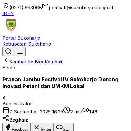
location_on
email
(0271) 593068
pemkab@sukoharjokab.go.id
ID
EN
Portal Sukoharjo
Kabupaten Sukoharjo
Kembali ke Blog
Kembali
Berita
Pranan Jambu Festival IV Sukoharjo Dorong
Inovasi Petani dan UMKM Lokal
A
Administrator
7 September 2025 16.25
2
min
146
Bagikan:
Facebook
Twitter
Salin