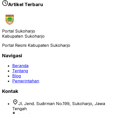
Artikel Terbaru
Portal Sukoharjo
Kabupaten Sukoharjo
Portal Resmi Kabupaten Sukoharjo
Navigasi
Beranda
Tentang
Blog
Pemerintahan
Kontak
location_on
Jl. Jend. Sudirman No.199, Sukoharjo, Jawa
Tengah