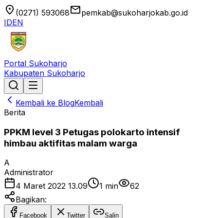
location_on
email
(0271) 593068
pemkab@sukoharjokab.go.id
ID
EN
Portal Sukoharjo
Kabupaten Sukoharjo
Kembali ke Blog
Kembali
Berita
PPKM level 3 Petugas polokarto intensif
himbau aktifitas malam warga
A
Administrator
4 Maret 2022 13.09
1
min
62
Bagikan:
Facebook
Twitter
Salin