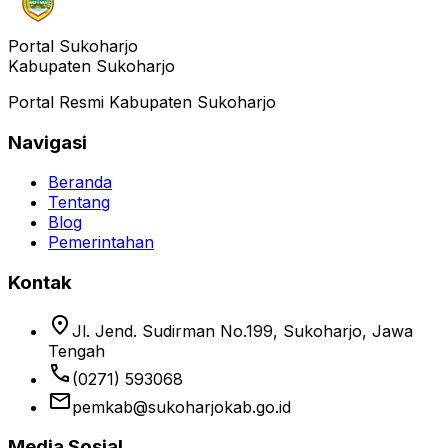
Portal Sukoharjo
Kabupaten Sukoharjo
Portal Resmi Kabupaten Sukoharjo
Navigasi
Beranda
Tentang
Blog
Pemerintahan
Kontak
location_on
Jl. Jend. Sudirman No.199, Sukoharjo, Jawa
Tengah
phone
(0271) 593068
email
pemkab@sukoharjokab.go.id
Media Sosial