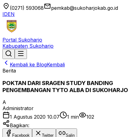
location_on
email
(0271) 593068
pemkab@sukoharjokab.go.id
ID
EN
Portal Sukoharjo
Kabupaten Sukoharjo
Kembali ke Blog
Kembali
Berita
POKTAN DARI SRAGEN STUDY BANDING
PENGEMBANGAN TYTO ALBA DI SUKOHARJO
A
Administrator
1 Agustus 2020 10.07
1
min
102
Bagikan:
Facebook
Twitter
Salin