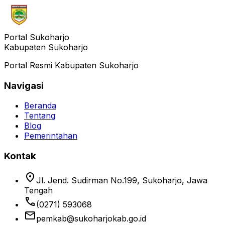
Portal Sukoharjo
Kabupaten Sukoharjo
Portal Resmi Kabupaten Sukoharjo
Navigasi
Beranda
Tentang
Blog
Pemerintahan
Kontak
location_on
Jl. Jend. Sudirman No.199, Sukoharjo, Jawa
Tengah
phone
(0271) 593068
email
pemkab@sukoharjokab.go.id