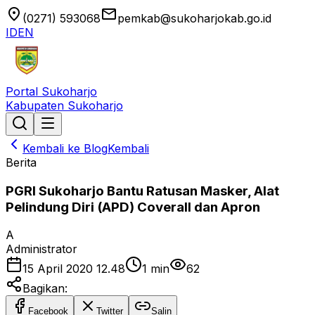
location_on
email
(0271) 593068
pemkab@sukoharjokab.go.id
ID
EN
Portal Sukoharjo
Kabupaten Sukoharjo
Kembali ke Blog
Kembali
Berita
PGRI Sukoharjo Bantu Ratusan Masker, Alat
Pelindung Diri (APD) Coverall dan Apron
A
Administrator
15 April 2020 12.48
1
min
62
Bagikan:
Facebook
Twitter
Salin