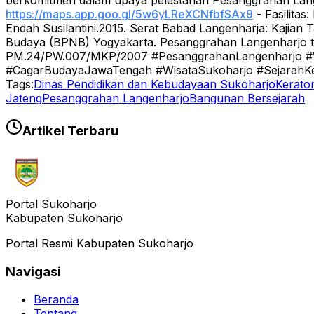
berkomitmen dalam upaya pelestarian Pesanggrahan Lange
https://maps.app.goo.gl/5w6yLReXCNfbfSAx9
- Fasilitas
Endah Susilantini.2015. Serat Babad Langenharja: Kajian 
Budaya (BPNB) Yogyakarta. Pesanggrahan Langenharjo te
PM.24/PW.007/MKP/2007 #PesanggrahanLangenharjo #W
#CagarBudayaJawaTengah #WisataSukoharjo #SejarahKe
Tags:
Dinas Pendidikan dan Kebudayaan Sukoharjo
Kerato
Jateng
Pesanggrahan Langenharjo
Bangunan Bersejarah
Artikel Terbaru
Portal Sukoharjo
Kabupaten Sukoharjo
Portal Resmi Kabupaten Sukoharjo
Navigasi
Beranda
Tentang