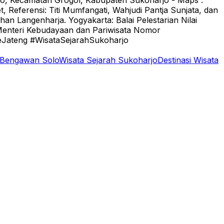
jo, Kecamatan Grogol, Kabupaten Sukoharjo - Maps :
t, Referensi: Titi Mumfangati, Wahjudi Pantja Sunjata, dan
an Langenharja. Yogyakarta: Balai Pelestarian Nilai
Menteri Kebudayaan dan Pariwisata Nomor
ateng #WisataSejarahSukoharjo
Bengawan Solo
Wisata Sejarah Sukoharjo
Destinasi Wisata