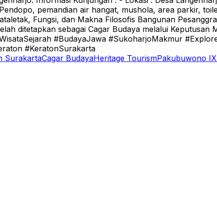
nharjo. Informasi Kunjungan : - Lokasi : Desa Langenhar
: Pendopo, pemandian air hangat, mushola, area parkir, toile
Tataletak, Fungsi, dan Makna Filosofis Bangunan Pesanggrah
lah ditetapkan sebagai Cagar Budaya melalui Keputusan 
isataSejarah #BudayaJawa #SukoharjoMakmur #ExploreJ
raton #KeratonSurakarta
n Surakarta
Cagar Budaya
Heritage Tourism
Pakubuwono IX