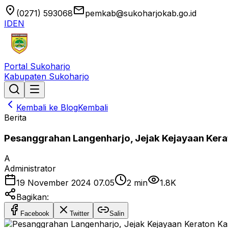
location_on
email
(0271) 593068
pemkab@sukoharjokab.go.id
ID
EN
Portal Sukoharjo
Kabupaten Sukoharjo
Kembali ke Blog
Kembali
Berita
Pesanggrahan Langenharjo, Jejak Kejayaan Kera
A
Administrator
19 November 2024 07.05
2
min
1.8K
Bagikan:
Facebook
Twitter
Salin