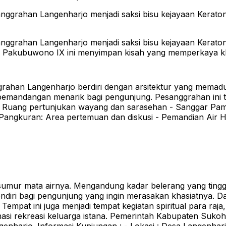
anggrahan Langenharjo menjadi saksi bisu kejayaan Kerat
anggrahan Langenharjo menjadi saksi bisu kejayaan Kerat
sa Pakubuwono IX ini menyimpan kisah yang memperkaya 
nggrahan Langenharjo berdiri dengan arsitektur yang mema
 pemandangan menarik bagi pengunjung. Pesanggrahan ini 
: Ruang pertunjukan wayang dan sarasehan - Sanggar Pam
Pangkuran: Area pertemuan dan diskusi - Pemandian Air H
sumur mata airnya. Mengandung kadar belerang yang tinggi
sendiri bagi pengunjung yang ingin merasakan khasiatnya. 
 Tempat ini juga menjadi tempat kegiatan spiritual para raj
nasi rekreasi keluarga istana. Pemerintah Kabupaten Suko