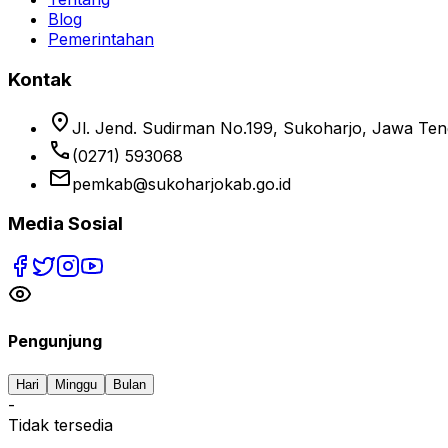
Blog
Pemerintahan
Kontak
location_on
Jl. Jend. Sudirman No.199, Sukoharjo, Jawa Te
phone
(0271) 593068
email
pemkab@sukoharjokab.go.id
Media Sosial
Pengunjung
Hari
Minggu
Bulan
-
Tidak tersedia