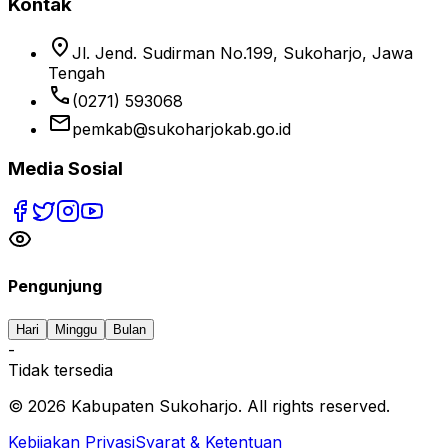
Kontak
location_on
Jl. Jend. Sudirman No.199, Sukoharjo, Jawa
Tengah
phone
(0271) 593068
email
pemkab@sukoharjokab.go.id
Media Sosial
Pengunjung
Hari
Minggu
Bulan
-
Tidak tersedia
©
2026
Kabupaten Sukoharjo. All rights reserved.
Kebijakan Privasi
Syarat & Ketentuan