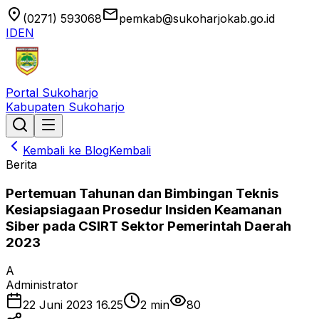
location_on
email
(0271) 593068
pemkab@sukoharjokab.go.id
ID
EN
Portal Sukoharjo
Kabupaten Sukoharjo
Kembali ke Blog
Kembali
Berita
Pertemuan Tahunan dan Bimbingan Teknis
Kesiapsiagaan Prosedur Insiden Keamanan
Siber pada CSIRT Sektor Pemerintah Daerah
2023
A
Administrator
22 Juni 2023 16.25
2
min
80