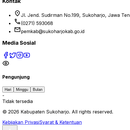
Kontak
location_on
Jl. Jend. Sudirman No.199, Sukoharjo, Jawa Te
phone
(0271) 593068
email
pemkab@sukoharjokab.go.id
Media Sosial
Pengunjung
Hari
Minggu
Bulan
-
Tidak tersedia
©
2026
Kabupaten Sukoharjo. All rights reserved.
Kebijakan Privasi
Syarat & Ketentuan