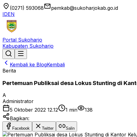
location_on
email
(0271) 593068
pemkab@sukoharjokab.go.id
ID
EN
Portal Sukoharjo
Kabupaten Sukoharjo
Kembali ke Blog
Kembali
Berita
Pertemuan Publiksai desa Lokus Stunting di Kan
A
Administrator
5 Oktober 2022 12.12
1
min
138
Bagikan:
Facebook
Twitter
Salin