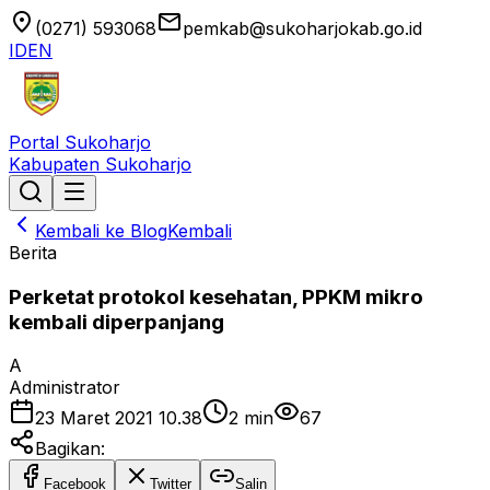
location_on
email
(0271) 593068
pemkab@sukoharjokab.go.id
ID
EN
Portal Sukoharjo
Kabupaten Sukoharjo
Kembali ke Blog
Kembali
Berita
Perketat protokol kesehatan, PPKM mikro
kembali diperpanjang
A
Administrator
23 Maret 2021 10.38
2
min
67
Bagikan:
Facebook
Twitter
Salin