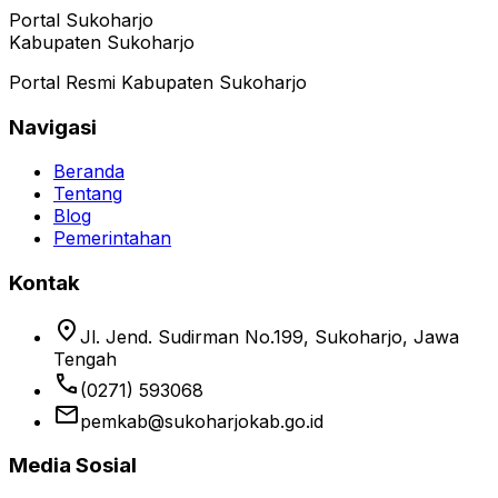
Portal Sukoharjo
Kabupaten Sukoharjo
Portal Resmi Kabupaten Sukoharjo
Navigasi
Beranda
Tentang
Blog
Pemerintahan
Kontak
location_on
Jl. Jend. Sudirman No.199, Sukoharjo, Jawa
Tengah
phone
(0271) 593068
email
pemkab@sukoharjokab.go.id
Media Sosial