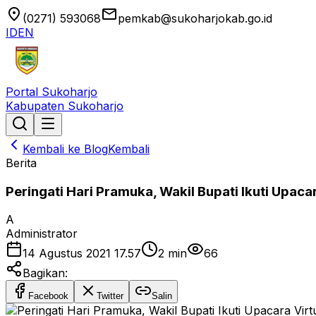
location_on
email
(0271) 593068
pemkab@sukoharjokab.go.id
ID
EN
Portal Sukoharjo
Kabupaten Sukoharjo
Kembali ke Blog
Kembali
Berita
Peringati Hari Pramuka, Wakil Bupati Ikuti Upaca
A
Administrator
14 Agustus 2021 17.57
2
min
66
Bagikan:
Facebook
Twitter
Salin