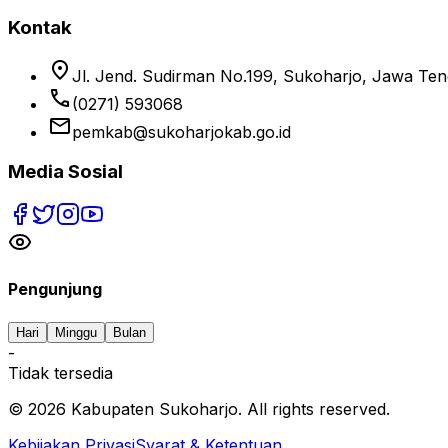
Kontak
location_on
Jl. Jend. Sudirman No.199, Sukoharjo, Jawa Te
phone
(0271) 593068
email
pemkab@sukoharjokab.go.id
Media Sosial
Pengunjung
Hari
Minggu
Bulan
-
Tidak tersedia
©
2026
Kabupaten Sukoharjo. All rights reserved.
Kebijakan Privasi
Syarat & Ketentuan