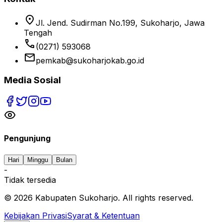
location_on
Jl. Jend. Sudirman No.199, Sukoharjo, Jawa
Tengah
phone
(0271) 593068
email
pemkab@sukoharjokab.go.id
Media Sosial
Pengunjung
Hari
Minggu
Bulan
-
Tidak tersedia
©
2026
Kabupaten Sukoharjo. All rights reserved.
Kebijakan Privasi
Syarat & Ketentuan