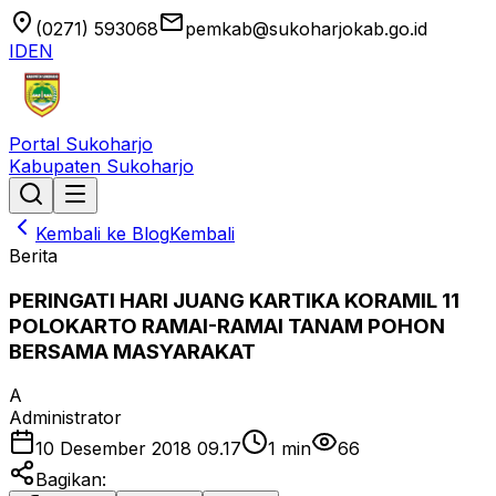
location_on
email
(0271) 593068
pemkab@sukoharjokab.go.id
ID
EN
Portal Sukoharjo
Kabupaten Sukoharjo
Kembali ke Blog
Kembali
Berita
PERINGATI HARI JUANG KARTIKA KORAMIL 11
POLOKARTO RAMAI-RAMAI TANAM POHON
BERSAMA MASYARAKAT
A
Administrator
10 Desember 2018 09.17
1
min
66
Bagikan: