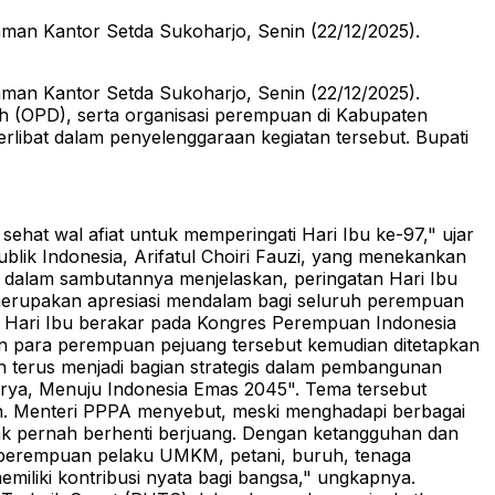
an Kantor Setda Sukoharjo, Senin (22/12/2025).
an Kantor Setda Sukoharjo, Senin (22/12/2025).
ah (OPD), serta organisasi perempuan di Kabupaten
libat dalam penyelenggaraan kegiatan tersebut. Bupati
ehat wal afiat untuk memperingati Hari Ibu ke-97," ujar
k Indonesia, Arifatul Choiri Fauzi, yang menekankan
dalam sambutannya menjelaskan, peringatan Hari Ibu
i merupakan apresiasi mendalam bagi seluruh perempuan
 Hari Ibu berakar pada Kongres Perempuan Indonesia
n para perempuan pejuang tersebut kemudian ditetapkan
n terus menjadi bagian strategis dalam pembangunan
ya, Menuju Indonesia Emas 2045". Tema tersebut
.
Menteri PPPA menyebut, meski menghadapi berbagai
dak pernah berhenti berjuang. Dengan ketangguhan dan
 perempuan pelaku UMKM, petani, buruh, tenaga
emiliki kontribusi nyata bagi bangsa," ungkapnya.