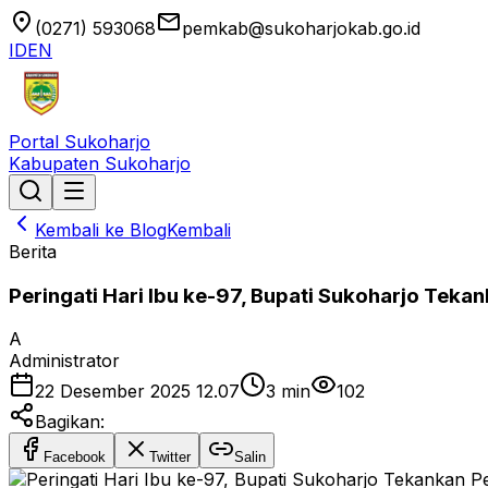
location_on
email
(0271) 593068
pemkab@sukoharjokab.go.id
ID
EN
Portal Sukoharjo
Kabupaten Sukoharjo
Kembali ke Blog
Kembali
Berita
Peringati Hari Ibu ke-97, Bupati Sukoharjo Te
A
Administrator
22 Desember 2025 12.07
3
min
102
Bagikan:
Facebook
Twitter
Salin