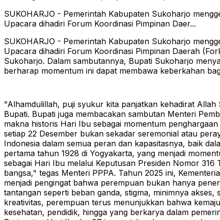
SUKOHARJO - Pemerintah Kabupaten Sukoharjo menggelar
Upacara dihadiri Forum Koordinasi Pimpinan Daer...
SUKOHARJO - Pemerintah Kabupaten Sukoharjo menggelar
Upacara dihadiri Forum Koordinasi Pimpinan Daerah (Fork
Sukoharjo.
Dalam sambutannya, Bupati Sukoharjo menyampa
berharap momentum ini dapat membawa keberkahan bagi
"Alhamdulillah, puji syukur kita panjatkan kehadirat Al
Bupati.
Bupati juga membacakan sambutan Menteri Pembe
makna historis Hari Ibu sebagai momentum penghargaan
setiap 22 Desember bukan sekadar seremonial atau peray
Indonesia dalam semua peran dan kapasitasnya, baik da
pertama tahun 1928 di Yogyakarta, yang menjadi moment
sebagai Hari Ibu melalui Keputusan Presiden Nomor 316 
bangsa," tegas Menteri PPPA.
Tahun 2025 ini, Kementer
menjadi pengingat bahwa perempuan bukan hanya pener
tantangan seperti beban ganda, stigma, minimnya akses,
kreativitas, perempuan terus menunjukkan bahwa kemaju
kesehatan, pendidik, hingga yang berkarya dalam pemerint