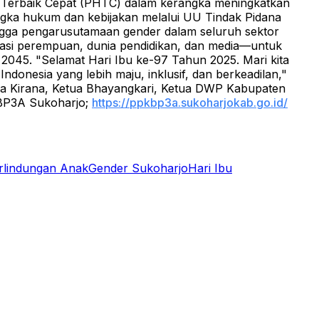
il Terbaik Cepat (PHTC) dalam kerangka meningkatkan
gka hukum dan kebijakan melalui UU Tindak Pidana
ga pengarusutamaan gender dalam seluruh sektor
sasi perempuan, dunia pendidikan, dan media—untuk
 2045.
"Selamat Hari Ibu ke-97 Tahun 2025. Mari kita
nesia yang lebih maju, inklusif, dan berkeadilan,"
dra Kirana, Ketua Bhayangkari, Ketua DWP Kabupaten
BP3A Sukoharjo;
https://ppkbp3a.sukoharjokab.go.id/
rlindungan Anak
Gender Sukoharjo
Hari Ibu