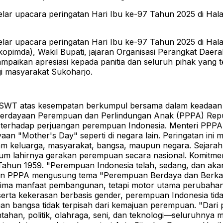
 upacara peringatan Hari Ibu ke-97 Tahun 2025 di Halam
 upacara peringatan Hari Ibu ke-97 Tahun 2025 di Halam
opimda), Wakil Bupati, jajaran Organisasi Perangkat Daer
ikan apresiasi kepada panitia dan seluruh pihak yang ter
 masyarakat Sukoharjo.
lah SWT atas kesempatan berkumpul bersama dalam keadaan s
rdayaan Perempuan dan Perlindungan Anak (PPPA) Republi
 terhadap perjuangan perempuan Indonesia.
Menteri PPPA 
aan "Mother's Day" seperti di negara lain. Peringatan in
lam keluarga, masyarakat, bangsa, maupun negara.
Sejarah
um lahirnya gerakan perempuan secara nasional. Komitme
Tahun 1959.
"Perempuan Indonesia telah, sedang, dan aka
ian PPPA mengusung tema "Perempuan Berdaya dan Berkar
ima manfaat pembangunan, tetapi motor utama perubahan
 serta kekerasan berbasis gender, perempuan Indonesia ti
an bangsa tidak terpisah dari kemajuan perempuan.
"Dari
ahan, politik, olahraga, seni, dan teknologi—seluruhnya m