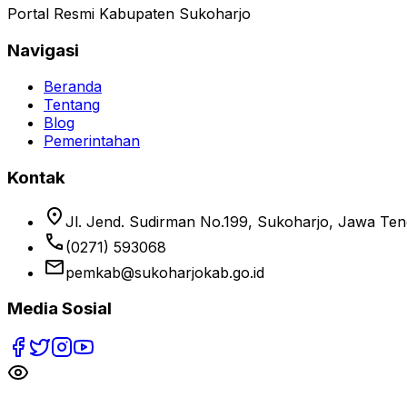
Portal Resmi Kabupaten Sukoharjo
Navigasi
Beranda
Tentang
Blog
Pemerintahan
Kontak
location_on
Jl. Jend. Sudirman No.199, Sukoharjo, Jawa Te
phone
(0271) 593068
email
pemkab@sukoharjokab.go.id
Media Sosial