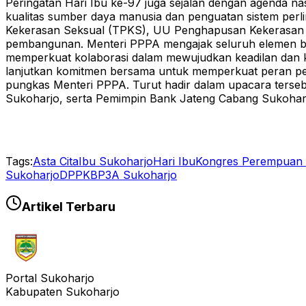
Peringatan Hari Ibu ke-97 juga sejalan dengan agenda n
kualitas sumber daya manusia dan penguatan sistem per
Kekerasan Seksual (TPKS), UU Penghapusan Kekerasan 
pembangunan.
Menteri PPPA mengajak seluruh elemen ba
memperkuat kolaborasi dalam mewujudkan keadilan dan k
lanjutkan komitmen bersama untuk memperkuat peran per
pungkas Menteri PPPA.
Turut hadir dalam upacara terse
Sukoharjo, serta Pemimpin Bank Jateng Cabang Sukoha
Tags:
Asta Cita
Ibu Sukoharjo
Hari Ibu
Kongres Perempuan 
Sukoharjo
DPPKBP3A Sukoharjo
Artikel Terbaru
Portal Sukoharjo
Kabupaten Sukoharjo