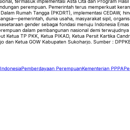
asional, termasuk implementasi Asta Cita dan Program Has
lindungan perempuan.
Pemerintah terus memperkuat keran
Dalam Rumah Tangga (PKDRT), implementasi CEDAW, hing
ngsa—pemerintah, dunia usaha, masyarakat sipil, organi
esetaraan gender sebagai fondasi menuju Indonesia Emas
empuan dalam pembangunan nasional demi terwujudnya Indo
but Ketua TP PKK, Ketua PIKAD, Ketua Persit Kartika Can
rjo dan Ketua GOW Kabupaten Sukoharjo.
Sumber : DPPK
Indonesia
Pemberdayaan Perempuan
Kementerian PPPA
Pe