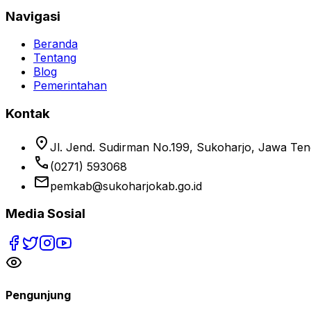
Navigasi
Beranda
Tentang
Blog
Pemerintahan
Kontak
location_on
Jl. Jend. Sudirman No.199, Sukoharjo, Jawa Te
phone
(0271) 593068
email
pemkab@sukoharjokab.go.id
Media Sosial
Pengunjung