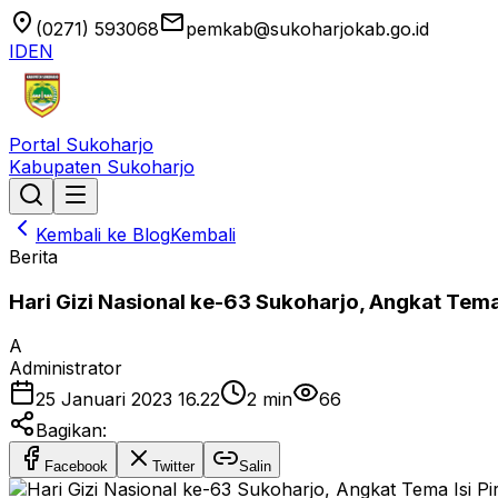
location_on
email
(0271) 593068
pemkab@sukoharjokab.go.id
ID
EN
Portal Sukoharjo
Kabupaten Sukoharjo
Kembali ke Blog
Kembali
Berita
Hari Gizi Nasional ke-63 Sukoharjo, Angkat Tema
A
Administrator
25 Januari 2023 16.22
2
min
66
Bagikan:
Facebook
Twitter
Salin