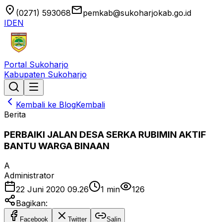
location_on
email
(0271) 593068
pemkab@sukoharjokab.go.id
ID
EN
Portal Sukoharjo
Kabupaten Sukoharjo
Kembali ke Blog
Kembali
Berita
PERBAIKI JALAN DESA SERKA RUBIMIN AKTIF
BANTU WARGA BINAAN
A
Administrator
22 Juni 2020 09.26
1
min
126
Bagikan:
Facebook
Twitter
Salin