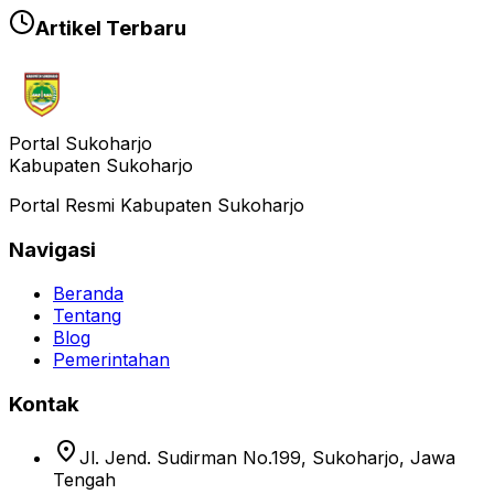
Artikel Terbaru
Portal Sukoharjo
Kabupaten Sukoharjo
Portal Resmi Kabupaten Sukoharjo
Navigasi
Beranda
Tentang
Blog
Pemerintahan
Kontak
location_on
Jl. Jend. Sudirman No.199, Sukoharjo, Jawa
Tengah