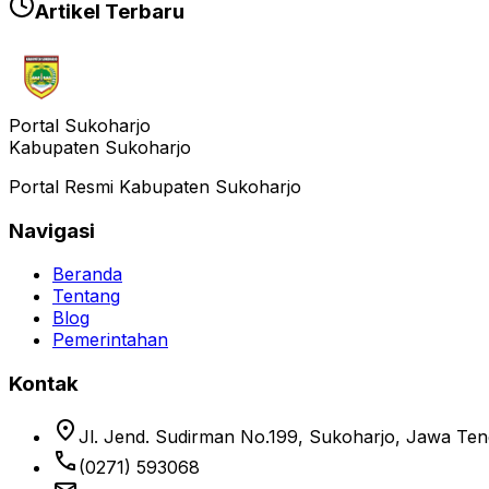
Artikel Terbaru
Portal Sukoharjo
Kabupaten Sukoharjo
Portal Resmi Kabupaten Sukoharjo
Navigasi
Beranda
Tentang
Blog
Pemerintahan
Kontak
location_on
Jl. Jend. Sudirman No.199, Sukoharjo, Jawa Te
phone
(0271) 593068