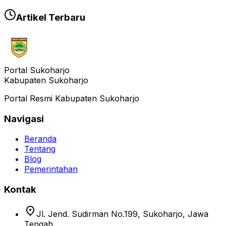
Artikel Terbaru
Portal Sukoharjo
Kabupaten Sukoharjo
Portal Resmi Kabupaten Sukoharjo
Navigasi
Beranda
Tentang
Blog
Pemerintahan
Kontak
location_on
Jl. Jend. Sudirman No.199, Sukoharjo, Jawa
Tengah