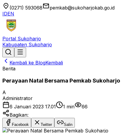
location_on
email
(0271) 593068
pemkab@sukoharjokab.go.id
ID
EN
Portal Sukoharjo
Kabupaten Sukoharjo
Kembali ke Blog
Kembali
Berita
Perayaan Natal Bersama Pemkab Sukoharjo
A
Administrator
6 Januari 2023 17.01
1
min
66
Bagikan:
Facebook
Twitter
Salin