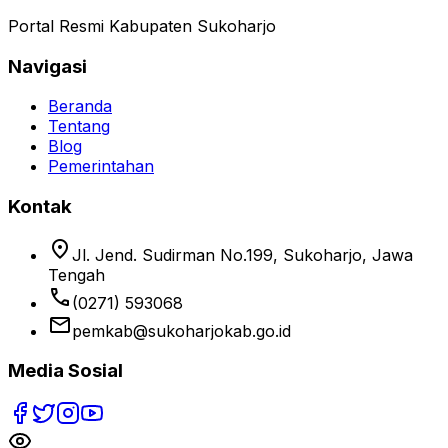
Portal Resmi Kabupaten Sukoharjo
Navigasi
Beranda
Tentang
Blog
Pemerintahan
Kontak
location_on
Jl. Jend. Sudirman No.199, Sukoharjo, Jawa
Tengah
phone
(0271) 593068
email
pemkab@sukoharjokab.go.id
Media Sosial