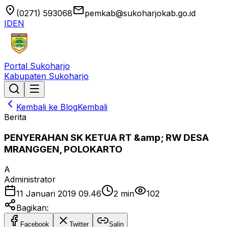
location_on
email
(0271) 593068
pemkab@sukoharjokab.go.id
ID
EN
Portal Sukoharjo
Kabupaten Sukoharjo
Kembali ke Blog
Kembali
Berita
PENYERAHAN SK KETUA RT &amp; RW DESA
MRANGGEN, POLOKARTO
A
Administrator
11 Januari 2019 09.46
2
min
102
Bagikan:
Facebook
Twitter
Salin