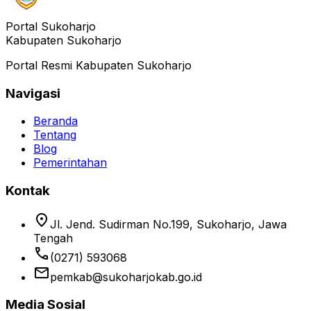
Portal Sukoharjo
Kabupaten Sukoharjo
Portal Resmi Kabupaten Sukoharjo
Navigasi
Beranda
Tentang
Blog
Pemerintahan
Kontak
location_on
Jl. Jend. Sudirman No.199, Sukoharjo, Jawa
Tengah
phone
(0271) 593068
email
pemkab@sukoharjokab.go.id
Media Sosial