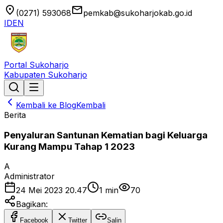
location_on
email
(0271) 593068
pemkab@sukoharjokab.go.id
ID
EN
Portal Sukoharjo
Kabupaten Sukoharjo
Kembali ke Blog
Kembali
Berita
Penyaluran Santunan Kematian bagi Keluarga
Kurang Mampu Tahap 1 2023
A
Administrator
24 Mei 2023 20.47
1
min
70
Bagikan:
Facebook
Twitter
Salin