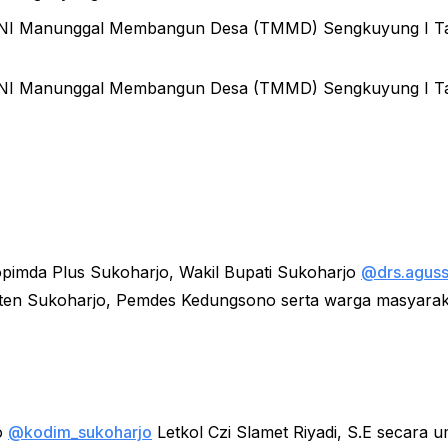
TNI Manunggal Membangun Desa (TMMD) Sengkuyung I Ta
TNI Manunggal Membangun Desa (TMMD) Sengkuyung I Ta
opimda Plus Sukoharjo, Wakil Bupati Sukoharjo
@drs.aguss
aten Sukoharjo, Pemdes Kedungsono serta warga masyara
o
@kodim_sukoharjo
Letkol Czi Slamet Riyadi, S.E secar