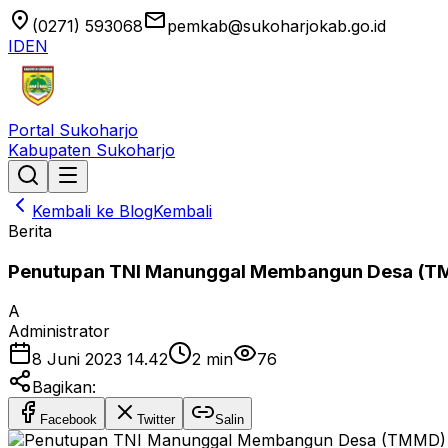
location_on
email
(0271) 593068
pemkab@sukoharjokab.go.id
ID
EN
Portal Sukoharjo
Kabupaten Sukoharjo
Kembali ke Blog
Kembali
Berita
Penutupan TNI Manunggal Membangun Desa (T
A
Administrator
8 Juni 2023 14.42
2
min
76
Bagikan:
Facebook
Twitter
Salin