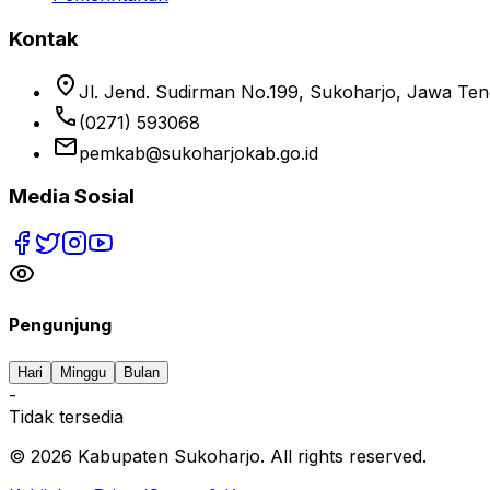
Kontak
location_on
Jl. Jend. Sudirman No.199, Sukoharjo, Jawa Te
phone
(0271) 593068
email
pemkab@sukoharjokab.go.id
Media Sosial
Pengunjung
Hari
Minggu
Bulan
-
Tidak tersedia
©
2026
Kabupaten Sukoharjo. All rights reserved.