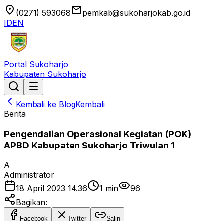
location_on
email
(0271) 593068
pemkab@sukoharjokab.go.id
ID
EN
Portal Sukoharjo
Kabupaten Sukoharjo
Kembali ke Blog
Kembali
Berita
Pengendalian Operasional Kegiatan (POK)
APBD Kabupaten Sukoharjo Triwulan 1
A
Administrator
18 April 2023 14.36
1
min
96
Bagikan:
Facebook
Twitter
Salin