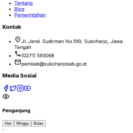
Tentang
Blog
Pemerintahan
Kontak
location_on
Jl. Jend. Sudirman No.199, Sukoharjo, Jawa
Tengah
phone
(0271) 593068
email
pemkab@sukoharjokab.go.id
Media Sosial
Pengunjung
Hari
Minggu
Bulan
-