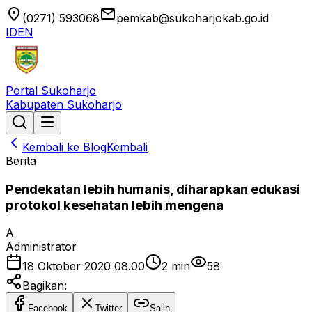
location_on
email
(0271) 593068
pemkab@sukoharjokab.go.id
ID
EN
Portal Sukoharjo
Kabupaten Sukoharjo
Kembali ke Blog
Kembali
Berita
Pendekatan lebih humanis, diharapkan edukasi
protokol kesehatan lebih mengena
A
Administrator
18 Oktober 2020 08.00
2
min
58
Bagikan:
Facebook
Twitter
Salin