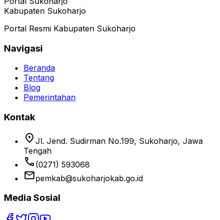
Portal Sukoharjo
Kabupaten Sukoharjo
Portal Resmi Kabupaten Sukoharjo
Navigasi
Beranda
Tentang
Blog
Pemerintahan
Kontak
location_on
Jl. Jend. Sudirman No.199, Sukoharjo, Jawa
Tengah
phone
(0271) 593068
email
pemkab@sukoharjokab.go.id
Media Sosial