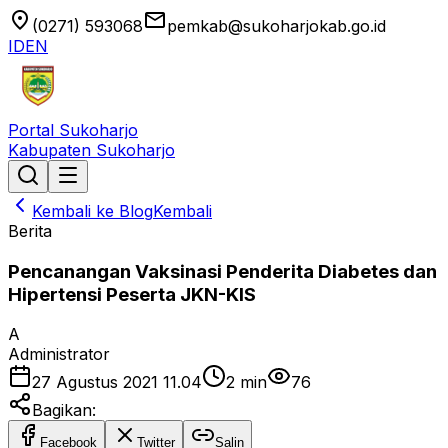
location_on
email
(0271) 593068
pemkab@sukoharjokab.go.id
ID
EN
Portal Sukoharjo
Kabupaten Sukoharjo
Kembali ke Blog
Kembali
Berita
Pencanangan Vaksinasi Penderita Diabetes dan
Hipertensi Peserta JKN-KIS
A
Administrator
27 Agustus 2021 11.04
2
min
76
Bagikan:
Facebook
Twitter
Salin