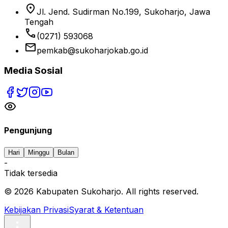
location_on
Jl. Jend. Sudirman No.199, Sukoharjo, Jawa
Tengah
phone
(0271) 593068
email
pemkab@sukoharjokab.go.id
Media Sosial
Pengunjung
Hari
Minggu
Bulan
-
Tidak tersedia
©
2026
Kabupaten Sukoharjo. All rights reserved.
Kebijakan Privasi
Syarat & Ketentuan