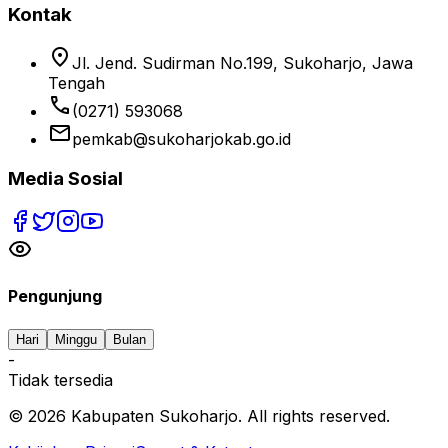
Kontak
location_on
Jl. Jend. Sudirman No.199, Sukoharjo, Jawa
Tengah
phone
(0271) 593068
email
pemkab@sukoharjokab.go.id
Media Sosial
Pengunjung
Hari
Minggu
Bulan
-
Tidak tersedia
©
2026
Kabupaten Sukoharjo. All rights reserved.