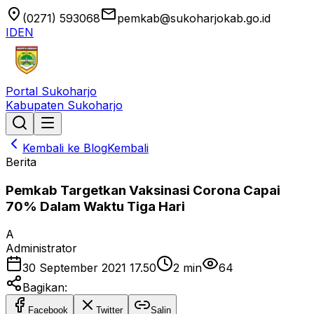
location_on
email
(0271) 593068
pemkab@sukoharjokab.go.id
ID
EN
Portal Sukoharjo
Kabupaten Sukoharjo
Kembali ke Blog
Kembali
Berita
Pemkab Targetkan Vaksinasi Corona Capai
70% Dalam Waktu Tiga Hari
A
Administrator
30 September 2021 17.50
2
min
64
Bagikan:
Facebook
Twitter
Salin