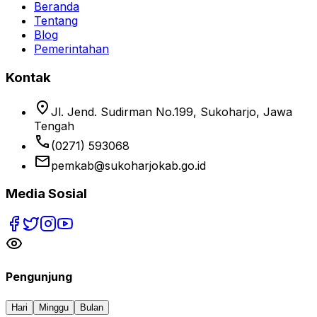
Beranda
Tentang
Blog
Pemerintahan
Kontak
location_on
Jl. Jend. Sudirman No.199, Sukoharjo, Jawa
Tengah
phone
(0271) 593068
email
pemkab@sukoharjokab.go.id
Media Sosial
Pengunjung
Hari
Minggu
Bulan