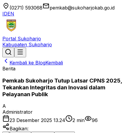
location_on
email
(0271) 593068
pemkab@sukoharjokab.go.id
ID
EN
Portal Sukoharjo
Kabupaten Sukoharjo
Kembali ke Blog
Kembali
Berita
Pemkab Sukoharjo Tutup Latsar CPNS 2025,
Tekankan Integritas dan Inovasi dalam
Pelayanan Publik
A
Administrator
23 Desember 2025 13.24
2
min
96
Bagikan: