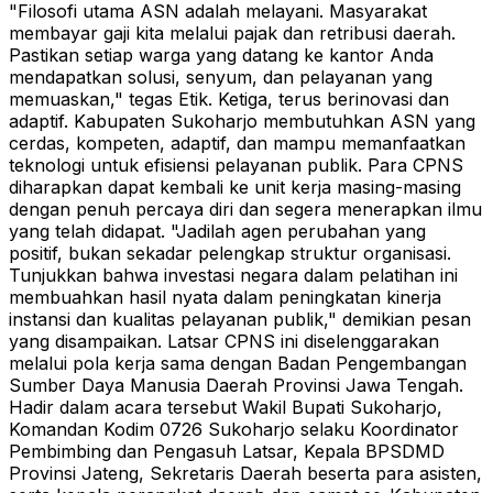
"Filosofi utama ASN adalah melayani. Masyarakat
membayar gaji kita melalui pajak dan retribusi daerah.
Pastikan setiap warga yang datang ke kantor Anda
mendapatkan solusi, senyum, dan pelayanan yang
memuaskan," tegas Etik.
Ketiga, terus berinovasi dan
adaptif. Kabupaten Sukoharjo membutuhkan ASN yang
cerdas, kompeten, adaptif, dan mampu memanfaatkan
teknologi untuk efisiensi pelayanan publik.
Para CPNS
diharapkan dapat kembali ke unit kerja masing-masing
dengan penuh percaya diri dan segera menerapkan ilmu
yang telah didapat.
"Jadilah agen perubahan yang
positif, bukan sekadar pelengkap struktur organisasi.
Tunjukkan bahwa investasi negara dalam pelatihan ini
membuahkan hasil nyata dalam peningkatan kinerja
instansi dan kualitas pelayanan publik," demikian pesan
yang disampaikan.
Latsar CPNS ini diselenggarakan
melalui pola kerja sama dengan Badan Pengembangan
Sumber Daya Manusia Daerah Provinsi Jawa Tengah.
Hadir dalam acara tersebut Wakil Bupati Sukoharjo,
Komandan Kodim 0726 Sukoharjo selaku Koordinator
Pembimbing dan Pengasuh Latsar, Kepala BPSDMD
Provinsi Jateng, Sekretaris Daerah beserta para asisten,