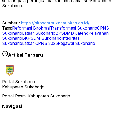
serta kepala perangkat daerah dan camat se-Kabupaten
Sukoharjo.
Sumber :
https://bkpsdm.sukoharjokab.go.id/
Tags:
Reformasi Birokrasi
Transformasi Sukoharjo
CPNS
Sukoharjo
Latsar Sukoharjo
BPSDMD Jateng
Pelayanan
Sukoharjo
BKPSDM Sukoharjo
Integritas
Sukoharjo
Latsar CPNS 2025
Pegawai Sukoharjo
Artikel Terbaru
Portal Sukoharjo
Kabupaten Sukoharjo
Portal Resmi Kabupaten Sukoharjo
Navigasi