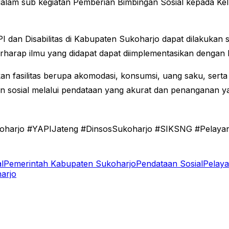
 dalam sub kegiatan Pemberian Bimbingan Sosial kepada K
dan Disabilitas di Kabupaten Sukoharjo dapat dilakukan se
berharap ilmu yang didapat dapat diimplementasikan dengan 
n fasilitas berupa akomodasi, konsumsi, uang saku, serta 
n sosial melalui pendataan yang akurat dan penanganan ya
koharjo #YAPIJateng #DinsosSukoharjo #SIKSNG #Pelayana
l
Pemerintah Kabupaten Sukoharjo
Pendataan Sosial
Pelaya
arjo