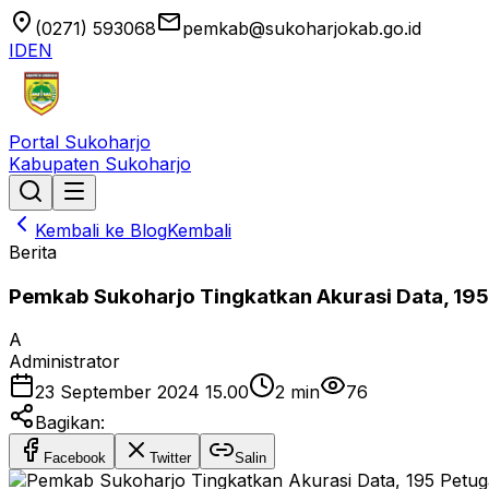
location_on
email
(0271) 593068
pemkab@sukoharjokab.go.id
ID
EN
Portal Sukoharjo
Kabupaten Sukoharjo
Kembali ke Blog
Kembali
Berita
Pemkab Sukoharjo Tingkatkan Akurasi Data, 195 P
A
Administrator
23 September 2024 15.00
2
min
76
Bagikan:
Facebook
Twitter
Salin