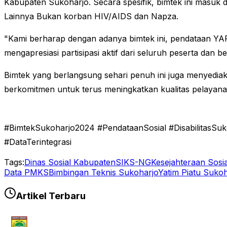
Kabupaten Sukoharjo. Secara spesifik, bimtek ini masuk
Lainnya Bukan korban HIV/AIDS dan Napza.
"Kami berharap dengan adanya bimtek ini, pendataan YAPI 
mengapresiasi partisipasi aktif dari seluruh peserta dan 
Bimtek yang berlangsung sehari penuh ini juga menyediaka
berkomitmen untuk terus meningkatkan kualitas pelayana
#BimtekSukoharjo2024 #PendataanSosial #DisabilitasSu
#DataTerintegrasi
Tags:
Dinas Sosial Kabupaten
SIKS-NG
Kesejahteraan Sosia
Data PMKS
Bimbingan Teknis Sukoharjo
Yatim Piatu Sukoh
Artikel Terbaru