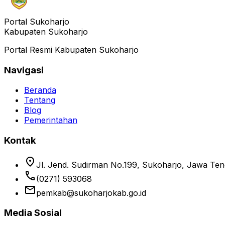
Portal Sukoharjo
Kabupaten Sukoharjo
Portal Resmi Kabupaten Sukoharjo
Navigasi
Beranda
Tentang
Blog
Pemerintahan
Kontak
location_on
Jl. Jend. Sudirman No.199, Sukoharjo, Jawa Te
phone
(0271) 593068
email
pemkab@sukoharjokab.go.id
Media Sosial