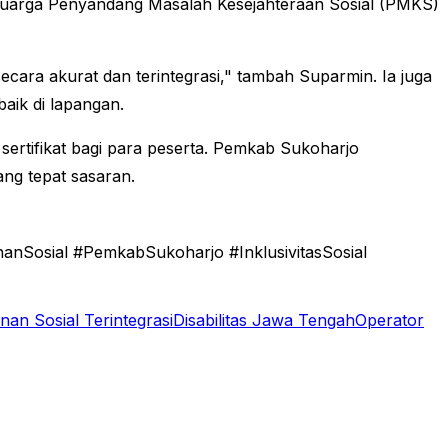
eluarga Penyandang Masalah Kesejahteraan Sosial (PMKS)
cara akurat dan terintegrasi," tambah Suparmin. Ia juga
baik di lapangan.
sertifikat bagi para peserta. Pemkab Sukoharjo
ng tepat sasaran.
nSosial #PemkabSukoharjo #InklusivitasSosial
nan Sosial Terintegrasi
Disabilitas Jawa Tengah
Operator