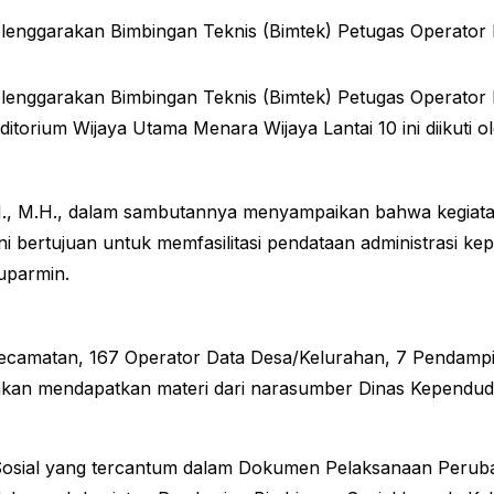
garakan Bimbingan Teknis (Bimtek) Petugas Operator Dat
garakan Bimbingan Teknis (Bimtek) Petugas Operator Dat
itorium Wijaya Utama Menara Wijaya Lantai 10 ini diikuti o
.H., M.H., dalam sambutannya menyampaikan bahwa kegiat
ini bertujuan untuk memfasilitasi pendataan administrasi k
uparmin.
al Kecamatan, 167 Operator Data Desa/Kelurahan, 7 Pendamp
akan mendapatkan materi dari narasumber Dinas Kependudu
si Sosial yang tercantum dalam Dokumen Pelaksanaan Per