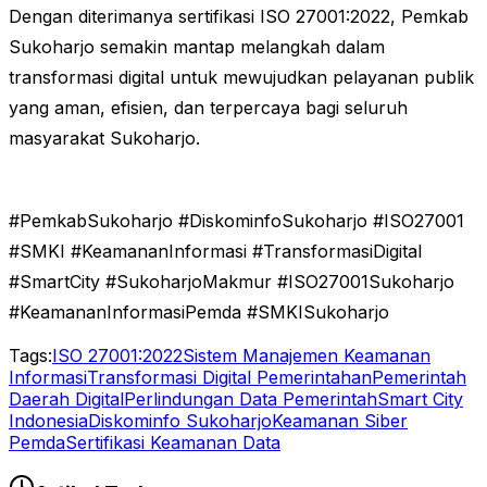
Dengan diterimanya sertifikasi ISO 27001:2022, Pemkab
Sukoharjo semakin mantap melangkah dalam
transformasi digital untuk mewujudkan pelayanan publik
yang aman, efisien, dan terpercaya bagi seluruh
masyarakat Sukoharjo.
#PemkabSukoharjo #DiskominfoSukoharjo #ISO27001
#SMKI #KeamananInformasi #TransformasiDigital
#SmartCity #SukoharjoMakmur #ISO27001Sukoharjo
#KeamananInformasiPemda #SMKISukoharjo
Tags:
ISO 27001:2022
Sistem Manajemen Keamanan
Informasi
Transformasi Digital Pemerintahan
Pemerintah
Daerah Digital
Perlindungan Data Pemerintah
Smart City
Indonesia
Diskominfo Sukoharjo
Keamanan Siber
Pemda
Sertifikasi Keamanan Data