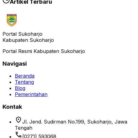
Artikel Terbaru
Portal Sukoharjo
Kabupaten Sukoharjo
Portal Resmi Kabupaten Sukoharjo
Navigasi
Beranda
Tentang
Blog
Pemerintahan
Kontak
location_on
Jl. Jend. Sudirman No.199, Sukoharjo, Jawa
Tengah
phone
(0271) 593068