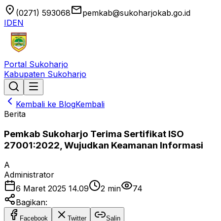
location_on
email
(0271) 593068
pemkab@sukoharjokab.go.id
ID
EN
Portal Sukoharjo
Kabupaten Sukoharjo
Kembali ke Blog
Kembali
Berita
Pemkab Sukoharjo Terima Sertifikat ISO
27001:2022, Wujudkan Keamanan Informasi
A
Administrator
6 Maret 2025 14.09
2
min
74
Bagikan:
Facebook
Twitter
Salin