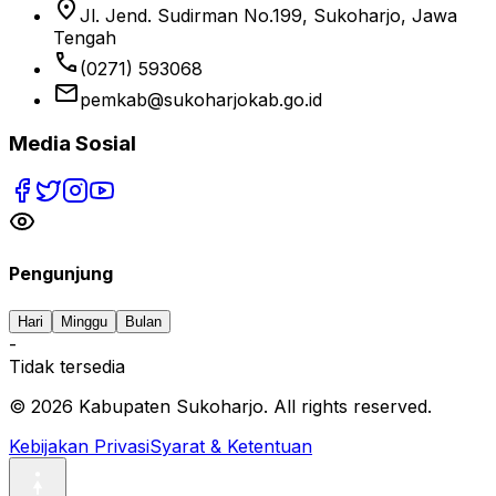
location_on
Jl. Jend. Sudirman No.199, Sukoharjo, Jawa
Tengah
phone
(0271) 593068
email
pemkab@sukoharjokab.go.id
Media Sosial
Pengunjung
Hari
Minggu
Bulan
-
Tidak tersedia
©
2026
Kabupaten Sukoharjo. All rights reserved.
Kebijakan Privasi
Syarat & Ketentuan