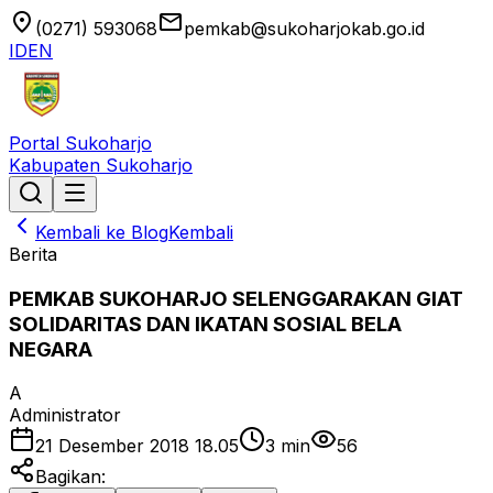
location_on
email
(0271) 593068
pemkab@sukoharjokab.go.id
ID
EN
Portal Sukoharjo
Kabupaten Sukoharjo
Kembali ke Blog
Kembali
Berita
PEMKAB SUKOHARJO SELENGGARAKAN GIAT
SOLIDARITAS DAN IKATAN SOSIAL BELA
NEGARA
A
Administrator
21 Desember 2018 18.05
3
min
56
Bagikan: