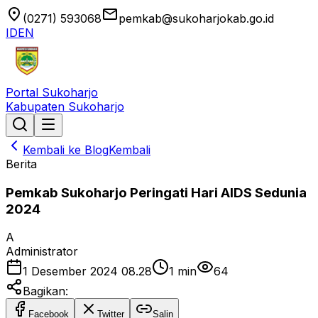
location_on
email
(0271) 593068
pemkab@sukoharjokab.go.id
ID
EN
Portal Sukoharjo
Kabupaten Sukoharjo
Kembali ke Blog
Kembali
Berita
Pemkab Sukoharjo Peringati Hari AIDS Sedunia
2024
A
Administrator
1 Desember 2024 08.28
1
min
64
Bagikan:
Facebook
Twitter
Salin