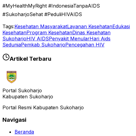
#MyHealthMyRight #IndonesiaTanpaAIDS
#SukoharjoSehat #PeduliHIVAIDS
Tags:
Kesehatan Masyarakat
Layanan Kesehatan
Edukasi
Kesehatan
Program Kesehatan
Dinas Kesehatan
Sukoharjo
HIV AIDS
Penyakit Menular
Hari Aids
Sedunia
Pemkab Sukoharjo
Pencegahan HIV
Artikel Terbaru
Portal Sukoharjo
Kabupaten Sukoharjo
Portal Resmi Kabupaten Sukoharjo
Navigasi
Beranda