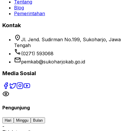
Tentang
Blog
Pemerintahan
Kontak
location_on
Jl. Jend. Sudirman No.199, Sukoharjo, Jawa
Tengah
phone
(0271) 593068
email
pemkab@sukoharjokab.go.id
Media Sosial
Pengunjung
Hari
Minggu
Bulan
-