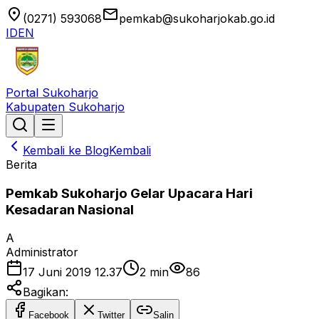
location_on
email
(0271) 593068
pemkab@sukoharjokab.go.id
ID
EN
Portal Sukoharjo
Kabupaten Sukoharjo
Kembali ke Blog
Kembali
Berita
Pemkab Sukoharjo Gelar Upacara Hari
Kesadaran Nasional
A
Administrator
17 Juni 2019 12.37
2
min
86
Bagikan:
Facebook
Twitter
Salin