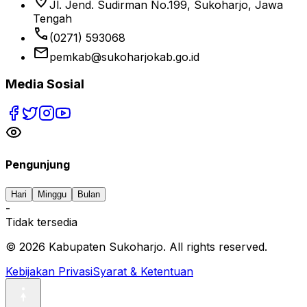
location_on
Jl. Jend. Sudirman No.199, Sukoharjo, Jawa
Tengah
phone
(0271) 593068
email
pemkab@sukoharjokab.go.id
Media Sosial
Pengunjung
Hari
Minggu
Bulan
-
Tidak tersedia
©
2026
Kabupaten Sukoharjo. All rights reserved.
Kebijakan Privasi
Syarat & Ketentuan