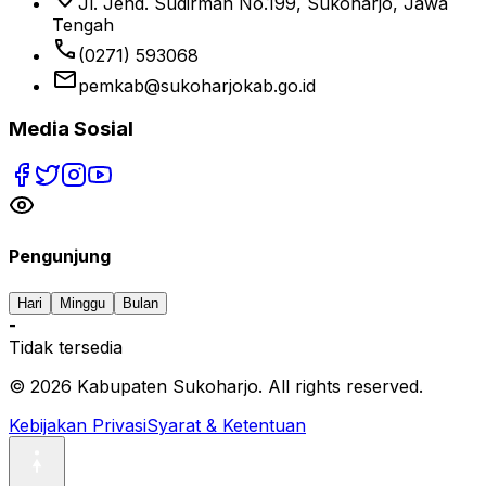
Jl. Jend. Sudirman No.199, Sukoharjo, Jawa
Tengah
phone
(0271) 593068
email
pemkab@sukoharjokab.go.id
Media Sosial
Pengunjung
Hari
Minggu
Bulan
-
Tidak tersedia
©
2026
Kabupaten Sukoharjo. All rights reserved.
Kebijakan Privasi
Syarat & Ketentuan