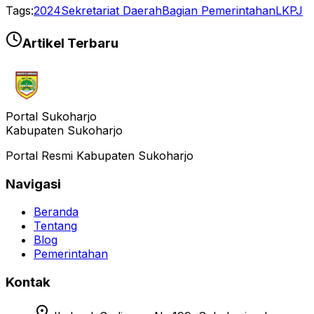
Tags:
2024
Sekretariat Daerah
Bagian Pemerintahan
LKPJ
Artikel Terbaru
Portal Sukoharjo
Kabupaten Sukoharjo
Portal Resmi Kabupaten Sukoharjo
Navigasi
Beranda
Tentang
Blog
Pemerintahan
Kontak
location_on