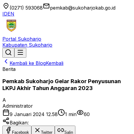
location_on
email
(0271) 593068
pemkab@sukoharjokab.go.id
ID
EN
Portal Sukoharjo
Kabupaten Sukoharjo
Kembali ke Blog
Kembali
Berita
Pemkab Sukoharjo Gelar Rakor Penyusunan
LKPJ Akhir Tahun Anggaran 2023
A
Administrator
9 Januari 2024 12.58
1
min
60
Bagikan:
Facebook
Twitter
Salin