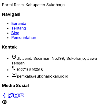
Portal Resmi Kabupaten Sukoharjo
Navigasi
Beranda
Tentang
Blog
Pemerintahan
Kontak
location_on
Jl. Jend. Sudirman No.199, Sukoharjo, Jawa
Tengah
phone
(0271) 593068
email
pemkab@sukoharjokab.go.id
Media Sosial