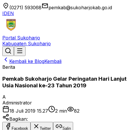
location_on
email
(0271) 593068
pemkab@sukoharjokab.go.id
ID
EN
Portal Sukoharjo
Kabupaten Sukoharjo
Kembali ke Blog
Kembali
Berita
Pemkab Sukoharjo Gelar Peringatan Hari Lanjut
Usia Nasional ke-23 Tahun 2019
A
Administrator
18 Juli 2019 15.27
2
min
82
Bagikan:
Facebook
Twitter
Salin