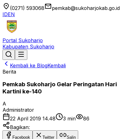
location_on
email
(0271) 593068
pemkab@sukoharjokab.go.id
ID
EN
Portal Sukoharjo
Kabupaten Sukoharjo
Kembali ke Blog
Kembali
Berita
Pemkab Sukoharjo Gelar Peringatan Hari
Kartini ke-140
A
Administrator
22 April 2019 14.48
3
min
86
Bagikan:
Facebook
Twitter
Salin