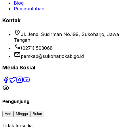
Blog
Pemerintahan
Kontak
location_on
Jl. Jend. Sudirman No.199, Sukoharjo, Jawa
Tengah
phone
(0271) 593068
email
pemkab@sukoharjokab.go.id
Media Sosial
Pengunjung
Hari
Minggu
Bulan
-
Tidak tersedia