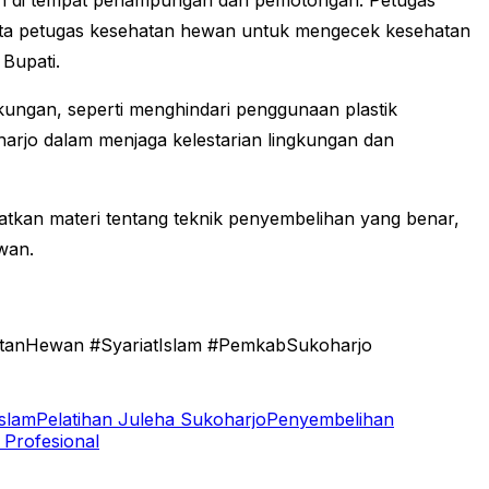
ban di tempat penampungan dan pemotongan. Petugas
inta petugas kesehatan hewan untuk mengecek kesehatan
Bupati.
ungan, seperti menghindari penggunaan plastik
arjo dalam menjaga kelestarian lingkungan dan
patkan materi tentang teknik penyembelihan yang benar,
wan.
atanHewan #SyariatIslam #PemkabSukoharjo
Islam
Pelatihan Juleha Sukoharjo
Penyembelihan
 Profesional