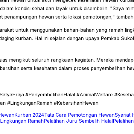
sehatan hewan untuk aktif mengecek kesehatan hewan kur
alam kondisi sehat dan layak untuk disembelih. "Saya m
t penampungan hewan serta lokasi pemotongan," tambah 
syarakat untuk menggunakan bahan-bahan yang ramah lingk
daging kurban. Hal ini sejalan dengan upaya Pemkab Sukoh
tusias mengikuti seluruh rangkaian kegiatan. Mereka menda
ebersihan serta kesehatan dalam proses penyembelihan he
SatyaPraja #PenyembelihanHalal #AnimalWelfare #Keseh
ihan #LingkunganRamah #KebersihanHewan
 Hewan
Kurban 2024
Tata Cara Pemotongan Hewan
Syariat 
Lingkungan Ramah
Pelatihan Juru Sembelih Halal
Pelatihan