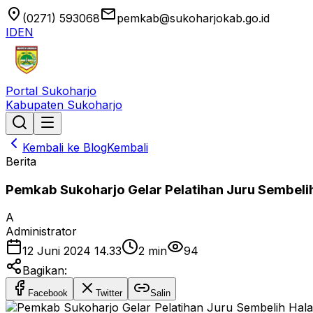
location_on
email
(0271) 593068
pemkab@sukoharjokab.go.id
ID
EN
Portal Sukoharjo
Kabupaten Sukoharjo
Kembali ke Blog
Kembali
Berita
Pemkab Sukoharjo Gelar Pelatihan Juru Sembeli
A
Administrator
12 Juni 2024 14.33
2
min
94
Bagikan:
Facebook
Twitter
Salin