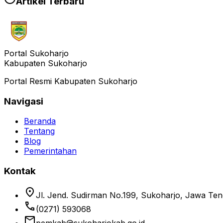
Artikel Terbaru
Portal Sukoharjo
Kabupaten Sukoharjo
Portal Resmi Kabupaten Sukoharjo
Navigasi
Beranda
Tentang
Blog
Pemerintahan
Kontak
location_on
Jl. Jend. Sudirman No.199, Sukoharjo, Jawa Te
phone
(0271) 593068
email
pemkab@sukoharjokab.go.id