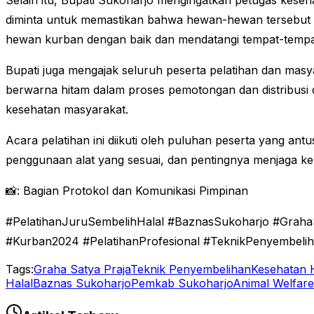
Selain itu, Bupati Sukoharjo mengingatkan petugas ke
diminta untuk memastikan bahwa hewan-hewan tersebut d
hewan kurban dengan baik dan mendatangi tempat-tempa
Bupati juga mengajak seluruh peserta pelatihan dan ma
berwarna hitam dalam proses pemotongan dan distribusi 
kesehatan masyarakat.
Acara pelatihan ini diikuti oleh puluhan peserta yang an
penggunaan alat yang sesuai, dan pentingnya menjaga k
📸: Bagian Protokol dan Komunikasi Pimpinan
#PelatihanJuruSembelihHalal #BaznasSukoharjo #Graha
#Kurban2024 #PelatihanProfesional #TeknikPenyembel
Tags:
Graha Satya Praja
Teknik Penyembelihan
Kesehatan
Halal
Baznas Sukoharjo
Pemkab Sukoharjo
Animal Welfare