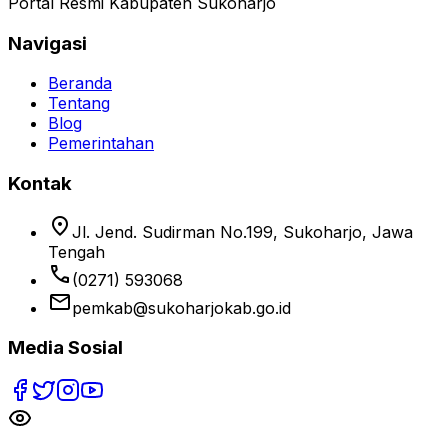
Portal Resmi Kabupaten Sukoharjo
Navigasi
Beranda
Tentang
Blog
Pemerintahan
Kontak
location_on
Jl. Jend. Sudirman No.199, Sukoharjo, Jawa
Tengah
phone
(0271) 593068
email
pemkab@sukoharjokab.go.id
Media Sosial