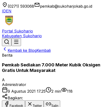
location_on
email
(0271) 593068
pemkab@sukoharjokab.go.id
ID
EN
Portal Sukoharjo
Kabupaten Sukoharjo
Kembali ke Blog
Kembali
Berita
Pemkab Sediakan 7.000 Meter Kubik Oksigen
Gratis Untuk Masyarakat
A
Administrator
9 Agustus 2021 17.25
2
min
118
Bagikan:
Facebook
Twitter
Salin