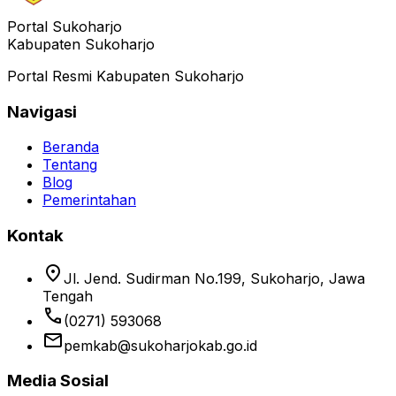
Portal Sukoharjo
Kabupaten Sukoharjo
Portal Resmi Kabupaten Sukoharjo
Navigasi
Beranda
Tentang
Blog
Pemerintahan
Kontak
location_on
Jl. Jend. Sudirman No.199, Sukoharjo, Jawa
Tengah
phone
(0271) 593068
email
pemkab@sukoharjokab.go.id
Media Sosial