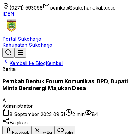
location_on
email
(0271) 593068
pemkab@sukoharjokab.go.id
ID
EN
Portal Sukoharjo
Kabupaten Sukoharjo
Kembali ke Blog
Kembali
Berita
Pemkab Bentuk Forum Komunikasi BPD, Bupati
Minta Bersinergi Majukan Desa
A
Administrator
8 September 2022 09.51
2
min
84
Bagikan:
Facebook
Twitter
Salin