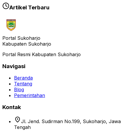
Artikel Terbaru
Portal Sukoharjo
Kabupaten Sukoharjo
Portal Resmi Kabupaten Sukoharjo
Navigasi
Beranda
Tentang
Blog
Pemerintahan
Kontak
location_on
Jl. Jend. Sudirman No.199, Sukoharjo, Jawa
Tengah