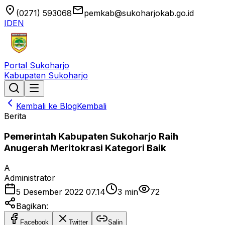
location_on
email
(0271) 593068
pemkab@sukoharjokab.go.id
ID
EN
Portal Sukoharjo
Kabupaten Sukoharjo
Kembali ke Blog
Kembali
Berita
Pemerintah Kabupaten Sukoharjo Raih
Anugerah Meritokrasi Kategori Baik
A
Administrator
5 Desember 2022 07.14
3
min
72
Bagikan:
Facebook
Twitter
Salin