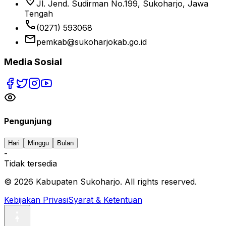
location_on
Jl. Jend. Sudirman No.199, Sukoharjo, Jawa
Tengah
phone
(0271) 593068
email
pemkab@sukoharjokab.go.id
Media Sosial
Pengunjung
Hari
Minggu
Bulan
-
Tidak tersedia
©
2026
Kabupaten Sukoharjo. All rights reserved.
Kebijakan Privasi
Syarat & Ketentuan