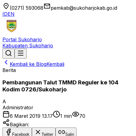
location_on
email
(0271) 593068
pemkab@sukoharjokab.go.id
ID
EN
Portal Sukoharjo
Kabupaten Sukoharjo
Kembali ke Blog
Kembali
Berita
Pembangunan Talut TMMD Reguler ke 104
Kodim 0726/Sukoharjo
A
Administrator
6 Maret 2019 13.17
1
min
70
Bagikan:
Facebook
Twitter
Salin