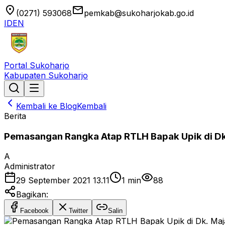
location_on
email
(0271) 593068
pemkab@sukoharjokab.go.id
ID
EN
Portal Sukoharjo
Kabupaten Sukoharjo
Kembali ke Blog
Kembali
Berita
Pemasangan Rangka Atap RTLH Bapak Upik di Dk. 
A
Administrator
29 September 2021 13.11
1
min
88
Bagikan:
Facebook
Twitter
Salin