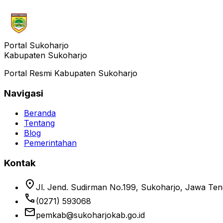
Portal Sukoharjo
Kabupaten Sukoharjo
Portal Resmi Kabupaten Sukoharjo
Navigasi
Beranda
Tentang
Blog
Pemerintahan
Kontak
location_on
Jl. Jend. Sudirman No.199, Sukoharjo, Jawa Te
phone
(0271) 593068
email
pemkab@sukoharjokab.go.id