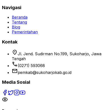
Navigasi
Beranda
Tentang
Blog
Pemerintahan
Kontak
location_on
Jl. Jend. Sudirman No.199, Sukoharjo, Jawa
Tengah
phone
(0271) 593068
email
pemkab@sukoharjokab.go.id
Media Sosial