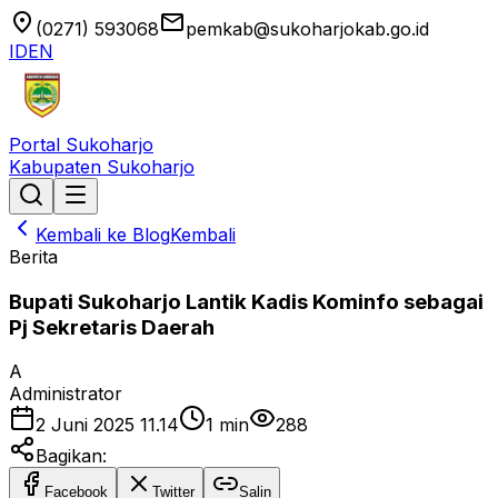
location_on
email
(0271) 593068
pemkab@sukoharjokab.go.id
ID
EN
Portal Sukoharjo
Kabupaten Sukoharjo
Kembali ke Blog
Kembali
Berita
Bupati Sukoharjo Lantik Kadis Kominfo sebagai
Pj Sekretaris Daerah
A
Administrator
2 Juni 2025 11.14
1
min
288
Bagikan:
Facebook
Twitter
Salin