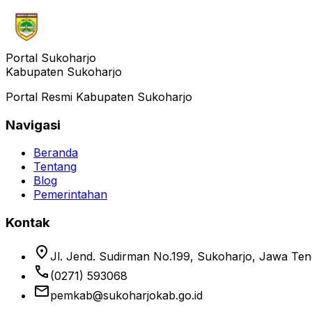
Portal Sukoharjo
Kabupaten Sukoharjo
Portal Resmi Kabupaten Sukoharjo
Navigasi
Beranda
Tentang
Blog
Pemerintahan
Kontak
location_on
Jl. Jend. Sudirman No.199, Sukoharjo, Jawa Te
phone
(0271) 593068
email
pemkab@sukoharjokab.go.id