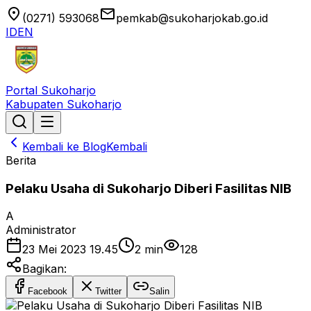
location_on
email
(0271) 593068
pemkab@sukoharjokab.go.id
ID
EN
Portal Sukoharjo
Kabupaten Sukoharjo
Kembali ke Blog
Kembali
Berita
Pelaku Usaha di Sukoharjo Diberi Fasilitas NIB
A
Administrator
23 Mei 2023 19.45
2
min
128
Bagikan:
Facebook
Twitter
Salin