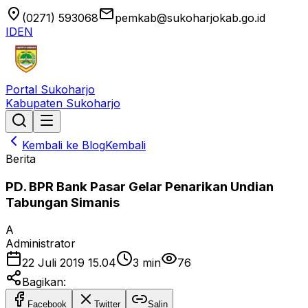
location_on
email
(0271) 593068
pemkab@sukoharjokab.go.id
ID
EN
Portal Sukoharjo
Kabupaten Sukoharjo
Kembali ke Blog
Kembali
Berita
PD. BPR Bank Pasar Gelar Penarikan Undian
Tabungan Simanis
A
Administrator
22 Juli 2019 15.04
3
min
76
Bagikan:
Facebook
Twitter
Salin