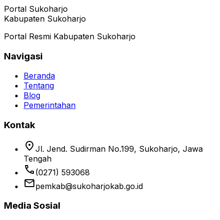
Portal Sukoharjo
Kabupaten Sukoharjo
Portal Resmi Kabupaten Sukoharjo
Navigasi
Beranda
Tentang
Blog
Pemerintahan
Kontak
location_on
Jl. Jend. Sudirman No.199, Sukoharjo, Jawa
Tengah
phone
(0271) 593068
email
pemkab@sukoharjokab.go.id
Media Sosial