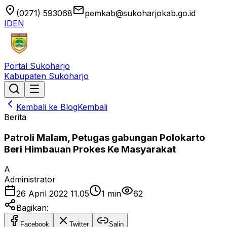
location_on
email
(0271) 593068
pemkab@sukoharjokab.go.id
ID
EN
Portal Sukoharjo
Kabupaten Sukoharjo
Kembali ke Blog
Kembali
Berita
Patroli Malam, Petugas gabungan Polokarto
Beri Himbauan Prokes Ke Masyarakat
A
Administrator
26 April 2022 11.05
1
min
62
Bagikan:
Facebook
Twitter
Salin