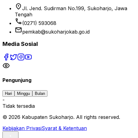
location_on
Jl. Jend. Sudirman No.199, Sukoharjo, Jawa
Tengah
phone
(0271) 593068
email
pemkab@sukoharjokab.go.id
Media Sosial
Pengunjung
Hari
Minggu
Bulan
-
Tidak tersedia
©
2026
Kabupaten Sukoharjo. All rights reserved.
Kebijakan Privasi
Syarat & Ketentuan