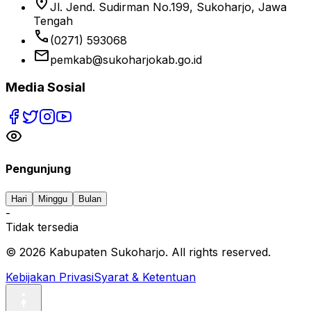
location_on
Jl. Jend. Sudirman No.199, Sukoharjo, Jawa
Tengah
phone
(0271) 593068
email
pemkab@sukoharjokab.go.id
Media Sosial
Pengunjung
Hari
Minggu
Bulan
-
Tidak tersedia
©
2026
Kabupaten Sukoharjo. All rights reserved.
Kebijakan Privasi
Syarat & Ketentuan