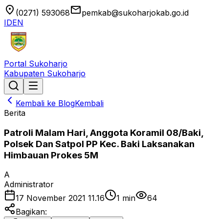
location_on
email
(0271) 593068
pemkab@sukoharjokab.go.id
ID
EN
Portal Sukoharjo
Kabupaten Sukoharjo
Kembali ke Blog
Kembali
Berita
Patroli Malam Hari, Anggota Koramil 08/Baki,
Polsek Dan Satpol PP Kec. Baki Laksanakan
Himbauan Prokes 5M
A
Administrator
17 November 2021 11.16
1
min
64
Bagikan: