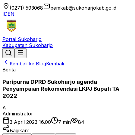
location_on
email
(0271) 593068
pemkab@sukoharjokab.go.id
ID
EN
Portal Sukoharjo
Kabupaten Sukoharjo
Kembali ke Blog
Kembali
Berita
Paripurna DPRD Sukoharjo agenda
Penyampaian Rekomendasi LKPJ Bupati TA
2022
A
Administrator
3 April 2023 16.00
7
min
84
Bagikan: