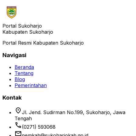
Portal Sukoharjo
Kabupaten Sukoharjo
Portal Resmi Kabupaten Sukoharjo
Navigasi
Beranda
Tentang
Blog
Pemerintahan
Kontak
location_on
Jl. Jend. Sudirman No.199, Sukoharjo, Jawa
Tengah
phone
(0271) 593068
email
pemkab@sukoharjokab.go.id