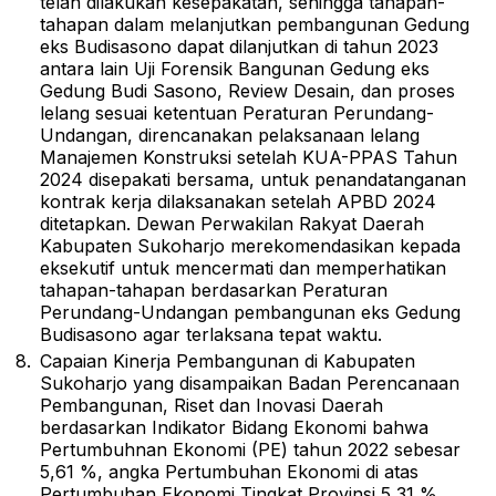
telah dilakukan kesepakatan, sehingga tahapan-
tahapan dalam melanjutkan pembangunan Gedung
eks Budisasono dapat dilanjutkan di tahun 2023
antara lain Uji Forensik Bangunan Gedung eks
Gedung Budi Sasono, Review Desain, dan proses
lelang sesuai ketentuan Peraturan Perundang-
Undangan, direncanakan pelaksanaan lelang
Manajemen Konstruksi setelah KUA-PPAS Tahun
2024 disepakati bersama, untuk penandatanganan
kontrak kerja dilaksanakan setelah APBD 2024
ditetapkan. Dewan Perwakilan Rakyat Daerah
Kabupaten Sukoharjo merekomendasikan kepada
eksekutif untuk mencermati dan memperhatikan
tahapan-tahapan berdasarkan Peraturan
Perundang-Undangan pembangunan eks Gedung
Budisasono agar terlaksana tepat waktu.
Capaian Kinerja Pembangunan di Kabupaten
Sukoharjo yang disampaikan Badan Perencanaan
Pembangunan, Riset dan Inovasi Daerah
berdasarkan Indikator Bidang Ekonomi bahwa
Pertumbuhnan Ekonomi (PE) tahun 2022 sebesar
5,61 %, angka Pertumbuhan Ekonomi di atas
Pertumbuhan Ekonomi Tingkat Provinsi 5,31 %