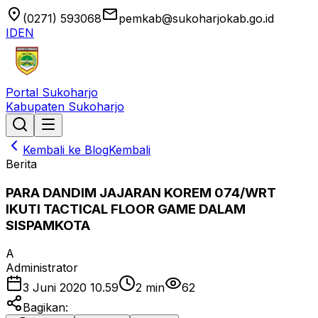
location_on
email
(0271) 593068
pemkab@sukoharjokab.go.id
ID
EN
Portal Sukoharjo
Kabupaten Sukoharjo
Kembali ke Blog
Kembali
Berita
PARA DANDIM JAJARAN KOREM 074/WRT
IKUTI TACTICAL FLOOR GAME DALAM
SISPAMKOTA
A
Administrator
3 Juni 2020 10.59
2
min
62
Bagikan: