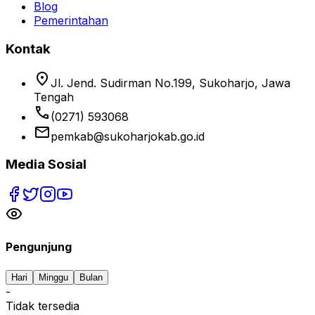
Blog
Pemerintahan
Kontak
location_on
Jl. Jend. Sudirman No.199, Sukoharjo, Jawa
Tengah
phone
(0271) 593068
email
pemkab@sukoharjokab.go.id
Media Sosial
Pengunjung
Hari
Minggu
Bulan
-
Tidak tersedia