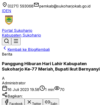
location_on
email
(0271) 593068
pemkab@sukoharjokab.go.id
ID
EN
Portal Sukoharjo
Kabupaten Sukoharjo
Kembali ke Blog
Kembali
Berita
Panggung Hiburan Hari Lahir Kabupaten
Sukoharjo Ke-77 Meriah, Bupati Ikut Bernyanyi
A
Administrator
16 Juli 2023 19.58
1
min
70
Bagikan:
Facebook
Twitter
Salin