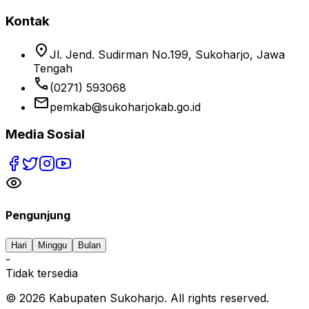
Kontak
location_on
Jl. Jend. Sudirman No.199, Sukoharjo, Jawa
Tengah
phone
(0271) 593068
email
pemkab@sukoharjokab.go.id
Media Sosial
Pengunjung
Hari
Minggu
Bulan
-
Tidak tersedia
©
2026
Kabupaten Sukoharjo. All rights reserved.