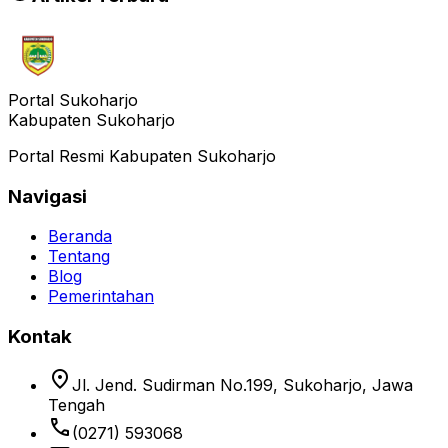
Portal Sukoharjo
Kabupaten Sukoharjo
Portal Resmi Kabupaten Sukoharjo
Navigasi
Beranda
Tentang
Blog
Pemerintahan
Kontak
location_on
Jl. Jend. Sudirman No.199, Sukoharjo, Jawa
Tengah
phone
(0271) 593068