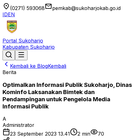
location_on
email
(0271) 593068
pemkab@sukoharjokab.go.id
ID
EN
Portal Sukoharjo
Kabupaten Sukoharjo
Kembali ke Blog
Kembali
Berita
Optimalkan Informasi Publik Sukoharjo, Dinas
Kominfo Laksanakan Bimtek dan
Pendampingan untuk Pengelola Media
Informasi Publik
A
Administrator
23 September 2023 13.41
2
min
70