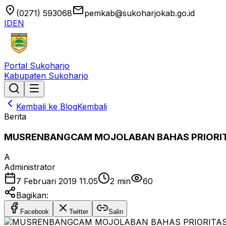
location_on
email
(0271) 593068
pemkab@sukoharjokab.go.id
ID
EN
Portal Sukoharjo
Kabupaten Sukoharjo
Kembali ke Blog
Kembali
Berita
MUSRENBANGCAM MOJOLABAN BAHAS PRIORI
A
Administrator
7 Februari 2019 11.05
2
min
60
Bagikan:
Facebook
Twitter
Salin