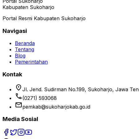
Portal Sukoharjo
Kabupaten Sukoharjo
Portal Resmi Kabupaten Sukoharjo
Navigasi
Beranda
Tentang
Blog
Pemerintahan
Kontak
location_on
Jl. Jend. Sudirman No.199, Sukoharjo, Jawa Te
phone
(0271) 593068
email
pemkab@sukoharjokab.go.id
Media Sosial