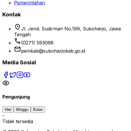
Pemerintahan
Kontak
location_on
Jl. Jend. Sudirman No.199, Sukoharjo, Jawa
Tengah
phone
(0271) 593068
email
pemkab@sukoharjokab.go.id
Media Sosial
Pengunjung
Hari
Minggu
Bulan
-
Tidak tersedia