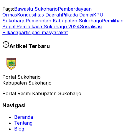
Tags:
Bawaslu Sukoharjo
Pemberdayaan
Ormas
Kondusifitas Daerah
Pilkada Damai
KPU
Sukoharjo
Pemerintah Kabupaten Sukoharjo
Pemilihan
Bupati
Pemilukada Sukoharjo 2024
Sosialisasi
Pilkada
partisipasi masyarakat
Artikel Terbaru
Portal Sukoharjo
Kabupaten Sukoharjo
Portal Resmi Kabupaten Sukoharjo
Navigasi
Beranda
Tentang
Blog